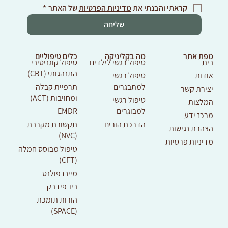
קראתי והבנתי את 
מדיניות הפרטיות
 של האתר
*
שליחה
מפת אתר
מה בקליניקה
כלים טיפוליים
בית
טיפול רגשי לילדים
טיפול קוגניטיבי
התנהגותי (CBT)
אודות
טיפול רגשי
למתבגרים
תרפיית קבלה
יצירת קשר
ומחויבות (ACT)
טיפול רגשי
המלצות
למבוגרים
EMDR
מרכז ידע
הדרכת הורים
תקשורת מקרבת
הצהרת נגישות
(NVC)
מדיניות פרטיות
טיפול מבוסס חמלה
(CFT)
מיינדפולנס
ביו-פידבק
הורות תומכת
(SPACE)