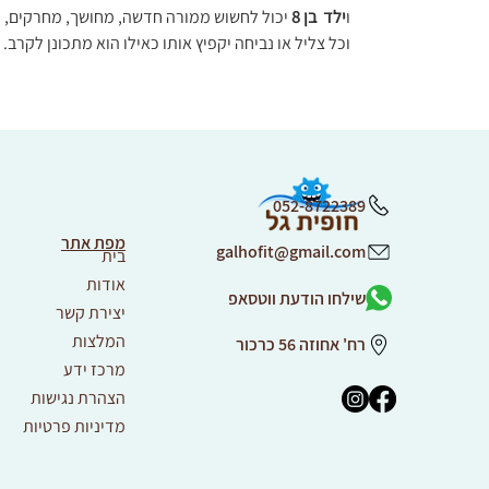
ו
ילד  בן 8
 יכול לחשוש ממורה חדשה, מחושך, מחרקים, מכ
וכל צליל או נביחה יקפיץ אותו כאילו הוא מתכונן לקרב.
052-8722389
מפת אתר
galhofit@gmail.com
בית
אודות
שילחו הודעת ווטסאפ
יצירת קשר
המלצות
רח' אחוזה 56 כרכור
מרכז ידע
הצהרת נגישות
מדיניות פרטיות