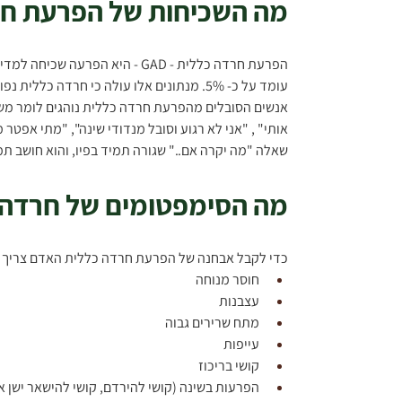
מה השכיחות של הפרעת חר
עומד על כ- 5%. מנתונים אלו עולה כי חרדה כללית נפוצה יותר מהפרעות חרדה אחרות כגון פאניקה או הפרעה טורדנית כפייתית OCD.
אנשים הסובלים מהפרעת חרדה כללית נוהגים לומר משפטים
אותי" , "אני לא רגוע וסובל מנדודי שינה", "מתי אפט
שאלה "מה יקרה אם.." שגורה תמיד בפיו, והוא חושב תמי
מה הסימפטומים של חרדה 
כדי לקבל אבחנה של הפרעת חרדה כללית האדם צריך ל
חוסר מנוחה
עצבנות
מתח שרירים גבוה
עייפות
קושי בריכוז
הפרעות בשינה (קושי להירדם, קושי להישאר ישן א