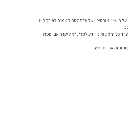
הפרעת חרדה כללית - GAD - היא הפרעה שכיחה למדי. על פי הדיווח הסטטיסטי הלאומי באנגליה שיעורה באוכלוסייה בכל זמן עומד על כ- 4.4% והסיכוי של אדם לסבול ממנה לאורך חייו 
ד כל הזמן, ואיני יודע למה", "מה יקרה אם יפטרו 
מסוג זה אכן יתרחש.